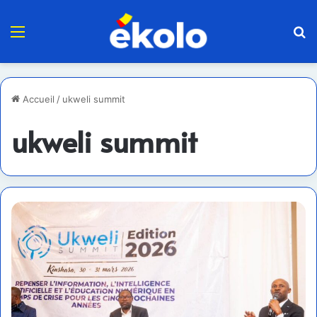
Menu
R
Accueil
/
ukweli summit
ukweli summit