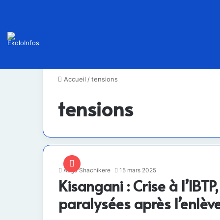
Accueil
/
tensions
tensions
Azga Shachikere
15 mars 2025
Kisangani : Crise à l’IBT
paralysées après l’enlè