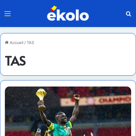
Menu
R
Accueil
/
TAS
TAS