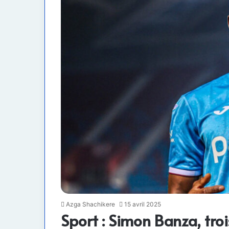
Azga Shachikere
15 avril 2025
Sport : Simon Banza, tro