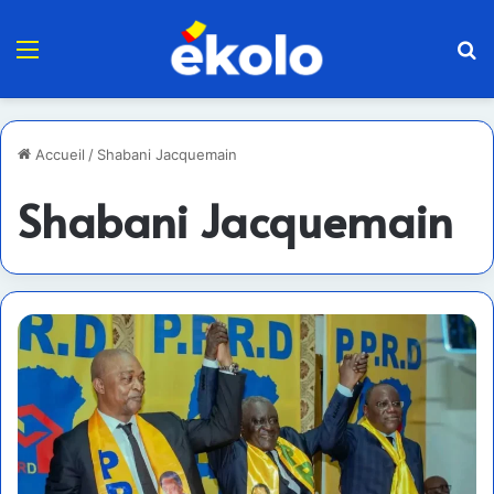
Menu
R
Accueil
/
Shabani Jacquemain
Shabani Jacquemain