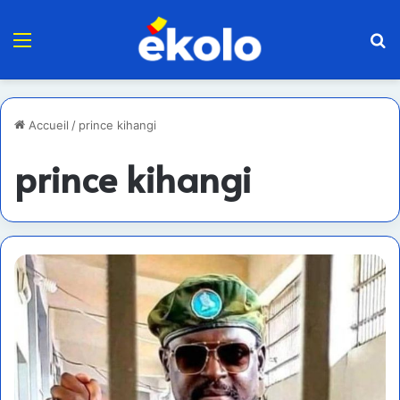
Menu
R
Accueil
/
prince kihangi
prince kihangi