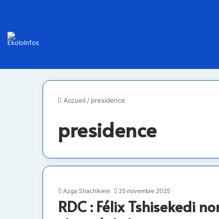
Accueil
/
presidence
presidence
Azga Shachikere
25 novembre 2025
RDC : Félix Tshisekedi n