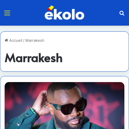
Menu
R
Accueil
/
Marrakesh
Marrakesh