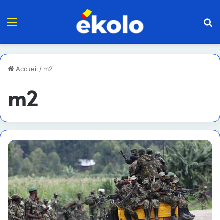
Menu
R
Accueil
/
m2
m2