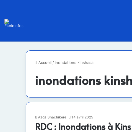
Accueil
/
inondations kinshasa
inondations kins
Azga Shachikere
14 avril 2025
RDC : Inondations à Kins