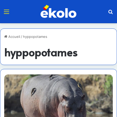
Menu
R
Accueil
/
hyppopotames
hyppopotames