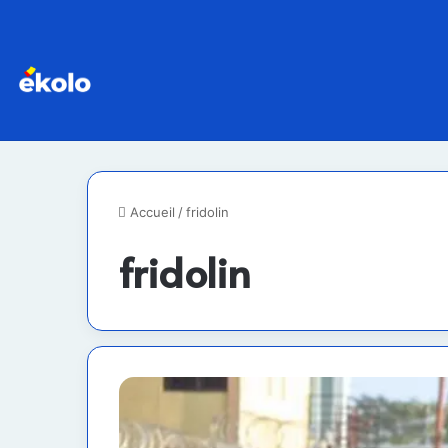
Accueil
/
fridolin
fridolin