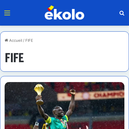
Menu
R
Accueil
/
FIFE
FIFE