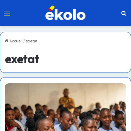
Menu
R
Accueil
/
exetat
exetat