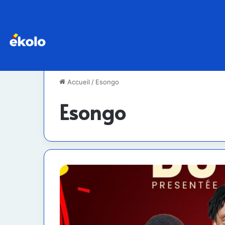
Accueil
/
Esongo
Esongo