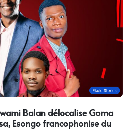
Ekolo Stories
wami Balan délocalise Goma
asa, Esongo francophonise du