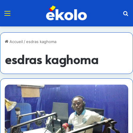
Menu
R
Accueil
/
esdras kaghoma
esdras kaghoma