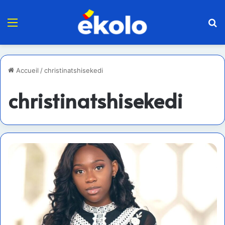
Menu
R
Accueil
/
christinatshisekedi
christinatshisekedi