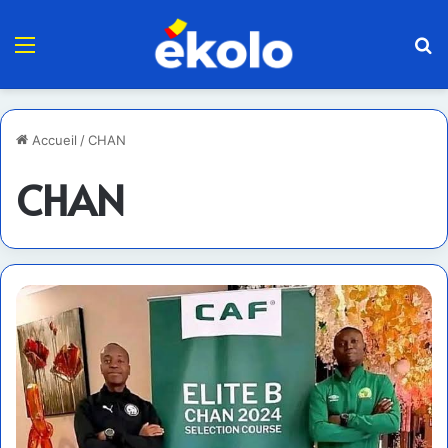
Menu
R
Accueil
/
CHAN
CHAN