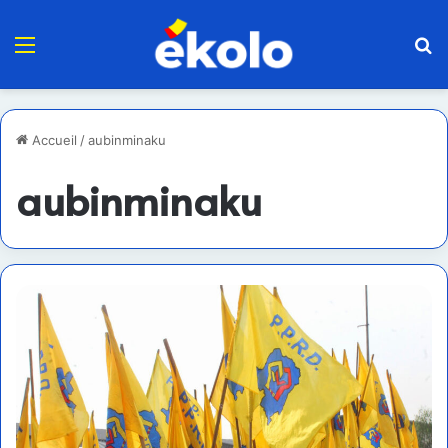
Menu
R
Accueil
/
aubinminaku
aubinminaku