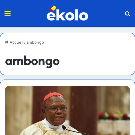
Menu
R
Accueil
/
ambongo
ambongo