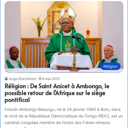
Réligion
Azga Shachikere
8 mai 2025
Réligion : De Saint Anicet à Ambongo, le
possible retour de l’Afrique sur le siège
pontifical
Fridolin Ambongo Besungu, né le 24 janvier 1960 à Boto, dans
le nord de la République Démocratique du Congo (RDC), est un
cardinal congolais membre de l’ordre des Frères mineurs