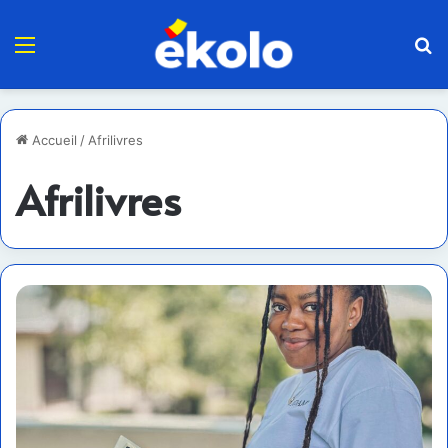
Menu
R
Accueil
/
Afrilivres
Afrilivres