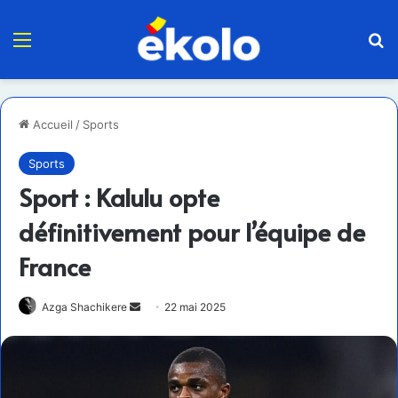
Menu
R
Accueil
/
Sports
Sports
Sport : Kalulu opte
définitivement pour l’équipe de
France
Envoyer
Azga Shachikere
22 mai 2025
un
courriel