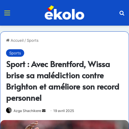
Menu
R
Accueil
/
Sports
Sports
Sport : Avec Brentford, Wissa
brise sa malédiction contre
Brighton et améliore son record
personnel
Envoyer
Azga Shachikere
19 avril 2025
un
courriel