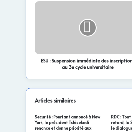
ESU
:
Suspension
immédiate
des
inscriptions
au
3e
cycle
universitaire
ESU : Suspension immédiate des inscriptio
au 3e cycle universitaire
Articles similaires
Securité : Pourtant annoncé à New
RDC : Tout
York, le président Tshisekedi
retard, la
renonce et donne priorité aux
le dialogue