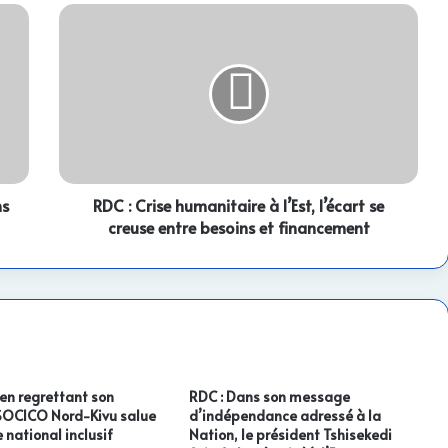
RDC
:
Crise
humanitaire
à
l’Est,
l’écart
se
creuse
ns
entre
RDC : Crise humanitaire à l’Est, l’écart se
besoins
creuse entre besoins et financement
et
financement
 en regrettant son
RDC : Dans son message
 SOCICO Nord-Kivu salue
d’indépendance adressé à la
 national inclusif
Nation, le président Tshisekedi