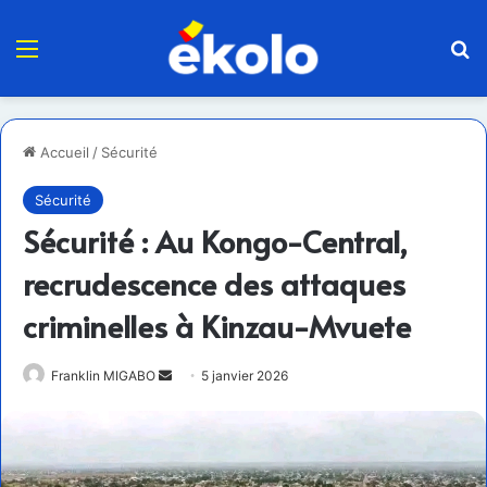
Menu
R
Accueil
/
Sécurité
Sécurité
Sécurité : Au Kongo-Central,
recrudescence des attaques
criminelles à Kinzau-Mvuete
Envoyer
Franklin MIGABO
5 janvier 2026
un
courriel