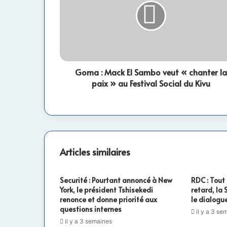
El
Sambo
veut
« chanter
la
paix »
au
Goma : Mack El Sambo veut « chanter la
Festival
paix » au Festival Social du Kivu
Social
du
Kivu
Articles similaires
Securité : Pourtant annoncé à New
RDC : Tout
York, le président Tshisekedi
retard, la
renonce et donne priorité aux
le dialogue
questions internes
il y a 3 se
il y a 3 semaines