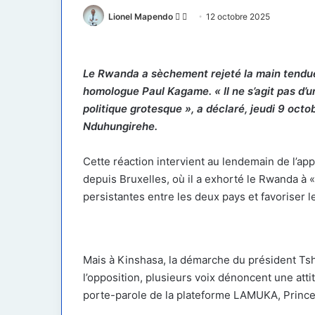
Follow
Envoyer
Lionel Mapendo
12 octobre 2025
on
un
X
courriel
Le Rwanda a sèchement rejeté la main tendue 
homologue Paul Kagame. « Il ne s’agit pas d’u
politique grotesque », a déclaré, jeudi 9 octo
Nduhungirehe.
Cette réaction intervient au lendemain de l’appe
depuis Bruxelles, où il a exhorté le Rwanda à 
persistantes entre les deux pays et favoriser
Mais à Kinshasa, la démarche du président Tshi
l’opposition, plusieurs voix dénoncent une att
porte-parole de la plateforme LAMUKA, Prince E