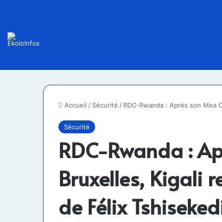
Accueil
/
Sécurité
/
RDC-Rwanda : Après son Mea Culp
Sécurité
RDC-Rwanda : Ap
Bruxelles, Kigali 
de Félix Tshiseked