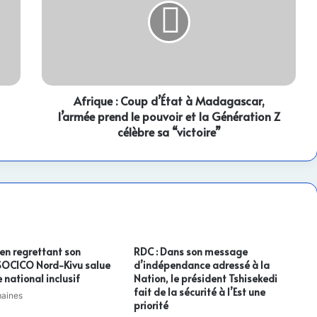
d’État
à
Madagascar,
l’armée
prend
le
pouvoir
Afrique : Coup d’État à Madagascar,
et
l’armée prend le pouvoir et la Génération Z
la
célèbre sa “victoire”
Génération
Z
célèbre
sa
“victoire”
 en regrettant son
RDC : Dans son message
 SOCICO Nord-Kivu salue
d’indépendance adressé à la
 national inclusif
Nation, le président Tshisekedi
fait de la sécurité à l’Est une
maines
priorité