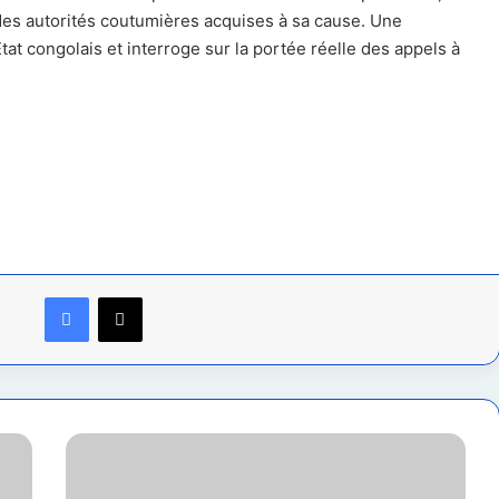
r des autorités coutumières acquises à sa cause. Une
’État congolais et interroge sur la portée réelle des appels à
Facebook
X
Afrique
:
Coup