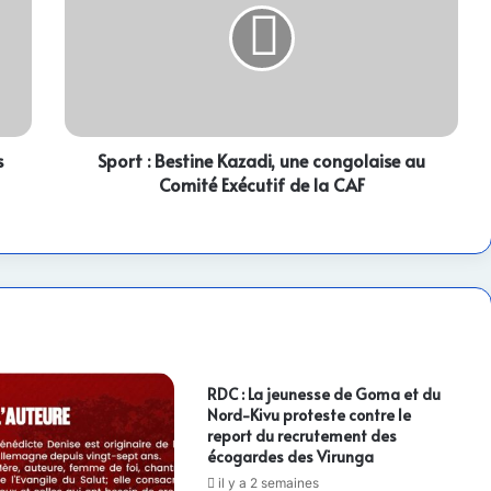
Kazadi,
une
congolaise
au
Comité
Exécutif
s
de
Sport : Bestine Kazadi, une congolaise au
la
Comité Exécutif de la CAF
CAF
RDC : La jeunesse de Goma et du
Nord-Kivu proteste contre le
report du recrutement des
écogardes des Virunga
il y a 2 semaines