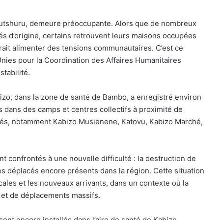
e Rutshuru, demeure préoccupante. Alors que de nombreux
s d’origine, certains retrouvent leurs maisons occupées
rait alimenter des tensions communautaires. C’est ce
nies pour la Coordination des Affaires Humanitaires
tabilité.
abizo, dans la zone de santé de Bambo, a enregistré environ
dans des camps et centres collectifs à proximité de
lités, notamment Kabizo Musienene, Katovu, Kabizo Marché,
 confrontés à une nouvelle difficulté : la destruction de
res déplacés encore présents dans la région. Cette situation
cales et les nouveaux arrivants, dans un contexte où la
it et de déplacements massifs.
ont encore installés dans l’aire de santé de Kabizo.