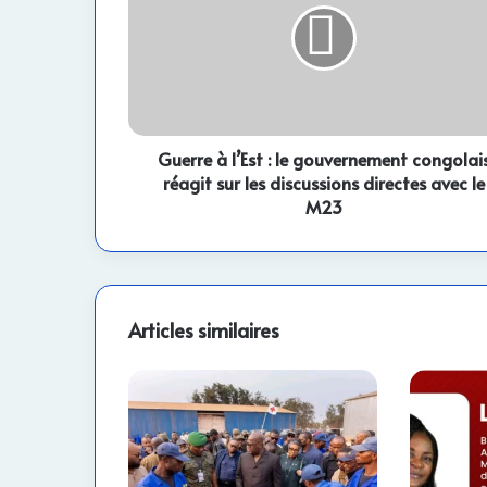
:
le
gouvernement
congolais
réagit
sur
les
Guerre à l’Est : le gouvernement congolai
discussions
réagit sur les discussions directes avec le
directes
M23
avec
le
M23
Articles similaires