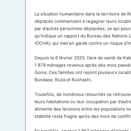
courriel
La situation humanitaire dans le territoire d
déplacés commencent à regagner leurs localité
par d’autres personnes déplacées, ce qui pour
qu’indique un rapport du Bureau des Nations U
(OCHA), qui met en garde contre un risque d’ins
Depuis le 6 février 2025, l’aire de santé de K
1 879 ménages revenus après des mois passés 
Goma. Ces familles ont rejoint plusieurs loca
Bundase, Ruza et Rushashi.
Toutefois, de nombreux retournés se retrouvent
leurs habitations ou leur occupation par d’aut
alimente des tensions entre les populations lo
stabilité reste fragile après des mois de confl
En parallèle, environ 1 857 ménages déplacés s