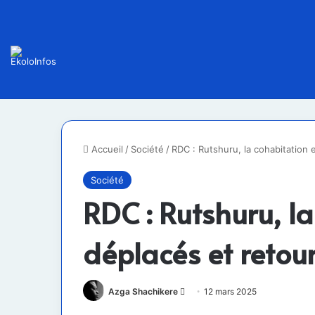
Accueil
/
Société
/
RDC : Rutshuru, la cohabitation 
Société
RDC : Rutshuru, l
déplacés et retour
Envoyer
Azga Shachikere
12 mars 2025
un