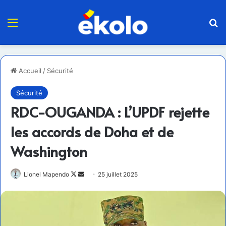
Menu
R
Accueil
/
Sécurité
Sécurité
RDC-OUGANDA : L’UPDF rejette
les accords de Doha et de
Washington
Follow
Envoyer
Lionel Mapendo
25 juillet 2025
on
un
X
courriel