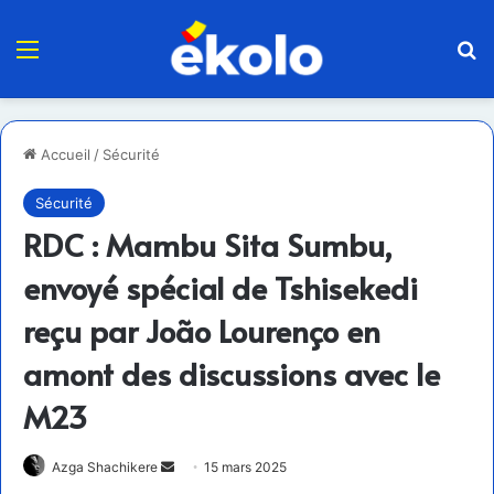
Menu
R
Accueil
/
Sécurité
Sécurité
RDC : Mambu Sita Sumbu,
envoyé spécial de Tshisekedi
reçu par João Lourenço en
amont des discussions avec le
M23
Envoyer
Azga Shachikere
15 mars 2025
un