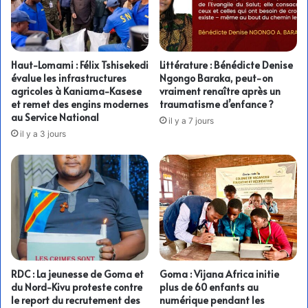
Haut-Lomami : Félix Tshisekedi
Littérature : Bénédicte Denise
évalue les infrastructures
Ngongo Baraka, peut-on
agricoles à Kaniama-Kasese
vraiment renaître après un
et remet des engins modernes
traumatisme d’enfance ?
au Service National
il y a 7 jours
il y a 3 jours
RDC : La jeunesse de Goma et
Goma : Vijana Africa initie
du Nord-Kivu proteste contre
plus de 60 enfants au
le report du recrutement des
numérique pendant les