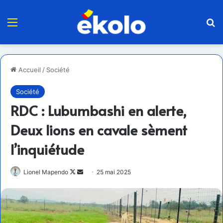
Menu
R
Accueil
/
Société
Société
RDC : Lubumbashi en alerte,
Deux lions en cavale sèment
l’inquiétude
Follow
Envoyer
Lionel Mapendo
25 mai 2025
on
un
X
courriel