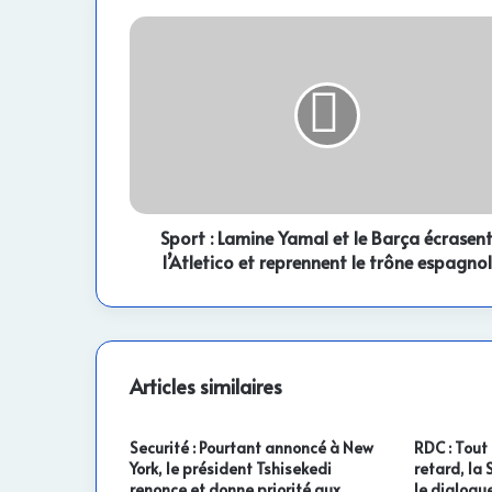
Sport
:
Lamine
Yamal
et
le
Barça
écrasent
l’Atletico
et
Sport : Lamine Yamal et le Barça écrasen
reprennent
l’Atletico et reprennent le trône espagnol
le
trône
espagnol
Articles similaires
Securité : Pourtant annoncé à New
RDC : Tout
York, le président Tshisekedi
retard, la
renonce et donne priorité aux
le dialogue