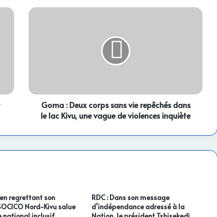
Goma
:
Deux
corps
sans
vie
repêchés
dans
le
t
lac
Goma : Deux corps sans vie repêchés dans
Kivu,
le lac Kivu, une vague de violences inquiète
une
vague
de
violences
inquiète
 en regrettant son
RDC : Dans son message
 SOCICO Nord-Kivu salue
d’indépendance adressé à la
 national inclusif
Nation, le président Tshisekedi