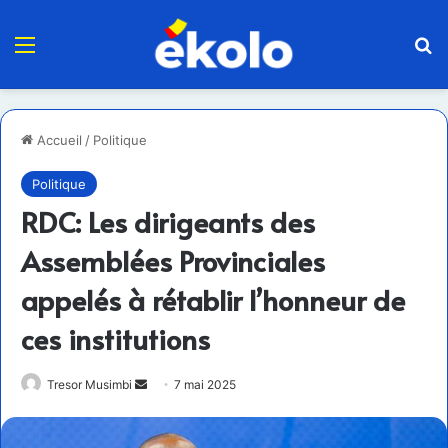
Menu
R
Accueil
/
Politique
Politique
RDC: Les dirigeants des
Assemblées Provinciales
appelés à rétablir l’honneur de
ces institutions
Envoyer
Tresor Musimbi
7 mai 2025
un
courriel