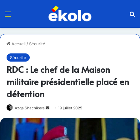
Menu
R
Accueil
/
Sécurité
Sécurité
RDC : Le chef de la Maison
militaire présidentielle placé en
détention
Envoyer
Azga Shachikere
19 juillet 2025
un
courriel