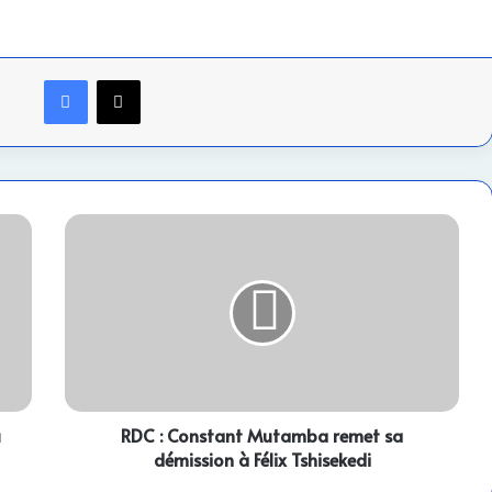
Facebook
X
RDC
:
Constant
Mutamba
remet
sa
démission
à
Félix
u
Tshisekedi
RDC : Constant Mutamba remet sa
démission à Félix Tshisekedi