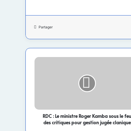
Partager
RDC
:
Le
ministre
Roger
Kamba
sous
le
feu
des
RDC : Le ministre Roger Kamba sous le fe
critiques
des critiques pour gestion jugée clanique
pour