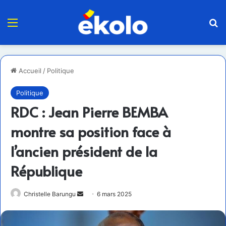
Menu
R
Accueil
/
Politique
Politique
RDC : Jean Pierre BEMBA
montre sa position face à
l’ancien président de la
République
Envoyer
Christelle Barungu
6 mars 2025
un
courriel