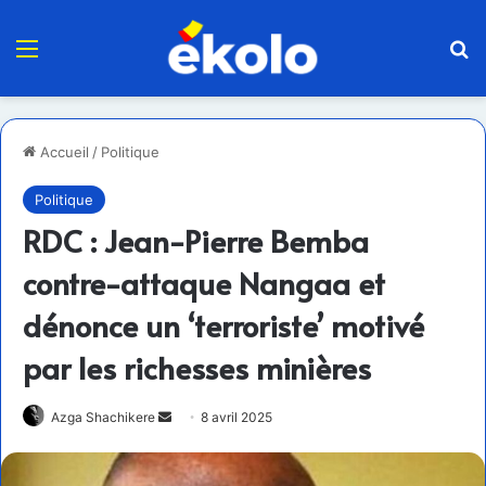
Menu
R
Accueil
/
Politique
Politique
RDC : Jean-Pierre Bemba
contre-attaque Nangaa et
dénonce un ‘terroriste’ motivé
par les richesses minières
Envoyer
Azga Shachikere
8 avril 2025
un
courriel