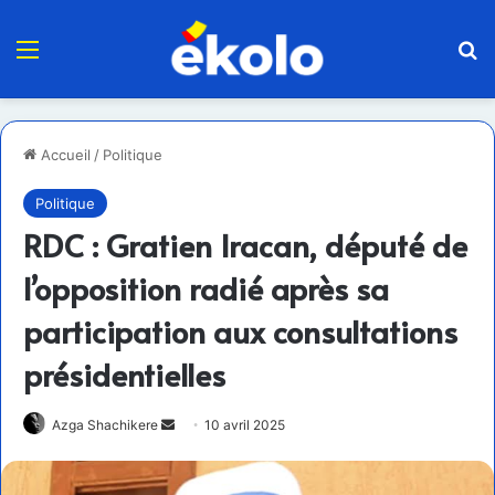
Menu
R
Accueil
/
Politique
Politique
RDC : Gratien Iracan, député de
l’opposition radié après sa
participation aux consultations
présidentielles
Envoyer
Azga Shachikere
10 avril 2025
un
courriel