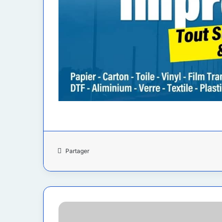
Partager
RDC
: