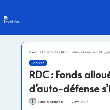
Accueil
/
Sécurité
/
RDC : Fonds alloués aux VDP, u
Sécurité
RDC : Fonds allou
d’auto-défense s’
Follow
Envoyer
Lionel Mapendo
7 avril 2025
on
un