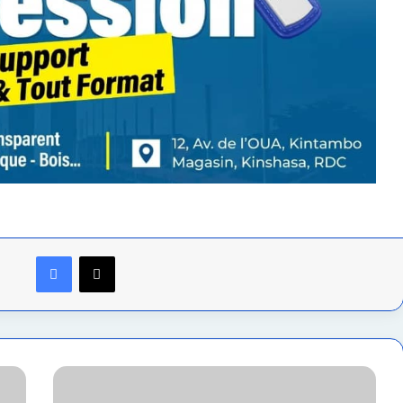
Facebook
X
RDC
: