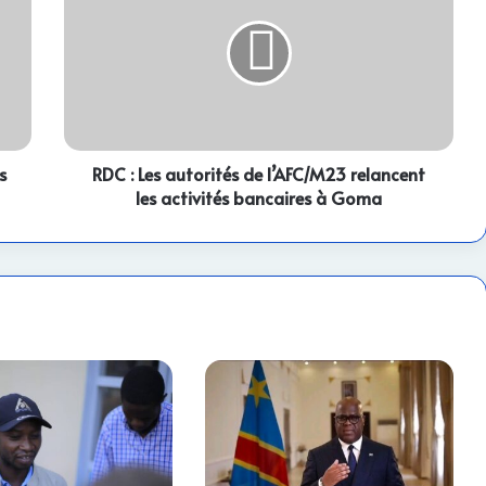
Les
autorités
de
l’AFC/M23
relancent
les
activités
s
bancaires
RDC : Les autorités de l’AFC/M23 relancent
à
les activités bancaires à Goma
Goma