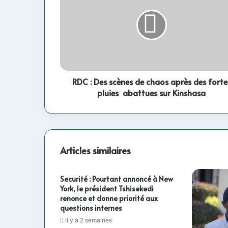
Des
scènes
de
chaos
après
des
fortes
pluies abattues
RDC : Des scènes de chaos après des forte
sur
pluies abattues sur Kinshasa
Kinshasa
Articles similaires
Securité : Pourtant annoncé à New
York, le président Tshisekedi
renonce et donne priorité aux
questions internes
il y a 2 semaines