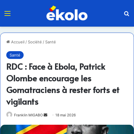
Menu
R
Accueil
/
Société
/
Santé
Santé
RDC : Face à Ebola, Patrick
Olombe encourage les
Gomatraciens à rester forts et
vigilants
Envoyer
Franklin MIGABO
18 mai 2026
un
courriel