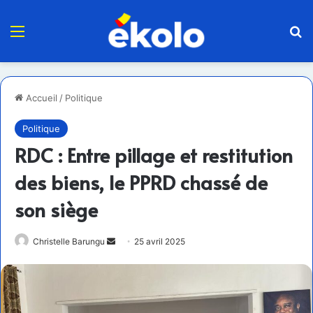
Menu
R
Accueil
/
Politique
Politique
RDC : Entre pillage et restitution
des biens, le PPRD chassé de
son siège
Envoyer
Christelle Barungu
25 avril 2025
un
courriel