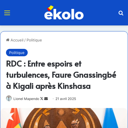
Menu
R
Accueil
/
Politique
Politique
RDC : Entre espoirs et
turbulences, Faure Gnassingbé
à Kigali après Kinshasa
Follow
Envoyer
Lionel Mapendo
21 avril 2025
on
un
X
courriel