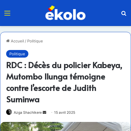
Menu
R
Accueil
/
Politique
Politique
RDC : Décès du policier Kabeya,
Mutombo Ilunga témoigne
contre l’escorte de Judith
Suminwa
Envoyer
Azga Shachikere
15 avril 2025
un
courriel