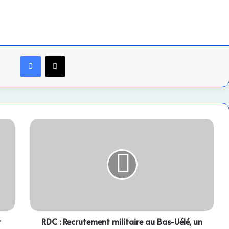
Facebook
X
RDC
:
Recrutement
militaire
au
Bas-
Uélé,
un
nouveau
t
groupe
RDC : Recrutement militaire au Bas-Uélé, un