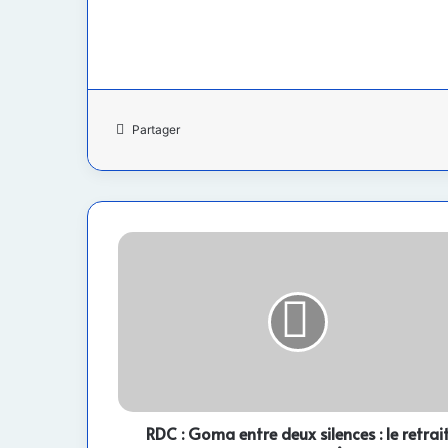
Partager
RDC
:
Goma
entre
deux
silences
:
le
retrait
des
RDC : Goma entre deux silences : le retrai