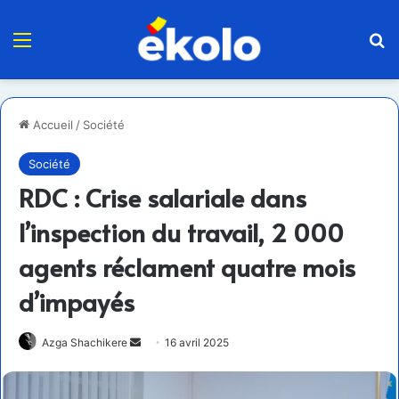
Menu
R
Accueil
/
Société
Société
RDC : Crise salariale dans
l’inspection du travail, 2 000
agents réclament quatre mois
d’impayés
Envoyer
Azga Shachikere
16 avril 2025
un
courriel