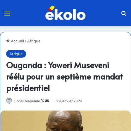
Menu
R
Accueil
/
Afrique
Afrique
Ouganda : Yoweri Museveni
réélu pour un septième mandat
présidentiel
Follow
Envoyer
Lionel Mapendo
19 janvier 2026
on
un
X
courriel