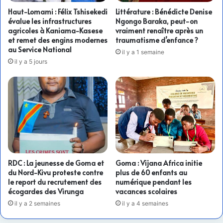
Haut-Lomami : Félix Tshisekedi
Littérature : Bénédicte Denise
évalue les infrastructures
Ngongo Baraka, peut-on
agricoles à Kaniama-Kasese
vraiment renaître après un
et remet des engins modernes
traumatisme d’enfance ?
au Service National
il y a 1 semaine
il y a 5 jours
RDC : La jeunesse de Goma et
Goma : Vijana Africa initie
du Nord-Kivu proteste contre
plus de 60 enfants au
le report du recrutement des
numérique pendant les
écogardes des Virunga
vacances scolaires
il y a 2 semaines
il y a 4 semaines