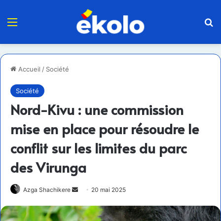
Menu
R
Accueil
/
Société
Société
Nord-Kivu : une commission
mise en place pour résoudre le
conflit sur les limites du parc
des Virunga
Envoyer
Azga Shachikere
20 mai 2025
un
courriel