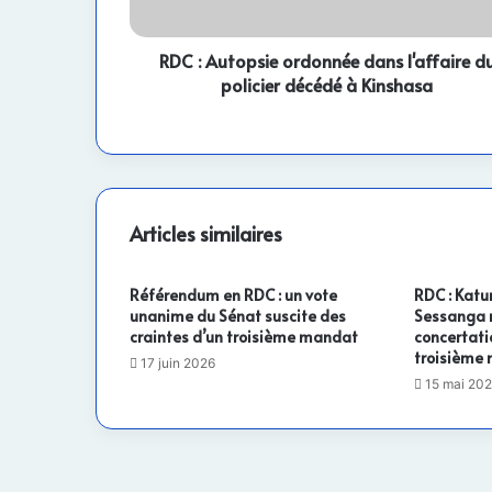
policier
décédé
à
RDC : Autopsie ordonnée dans l'affaire d
Kinshasa
policier décédé à Kinshasa
Articles similaires
Référendum en RDC : un vote
RDC : Katu
unanime du Sénat suscite des
Sessanga m
craintes d’un troisième mandat
concertati
troisième 
17 juin 2026
15 mai 20