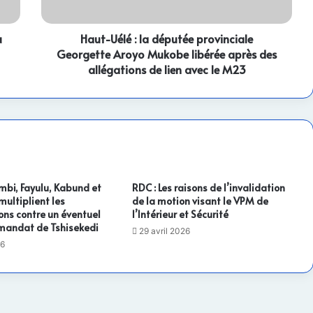
Aroyo
Mukobe
u
libérée
Haut-Uélé : la députée provinciale
après
Georgette Aroyo Mukobe libérée après des
des
allégations de lien avec le M23
allégations
de
lien
avec
le
M23
mbi, Fayulu, Kabund et
RDC : Les raisons de l’invalidation
ultiplient les
de la motion visant le VPM de
ons contre un éventuel
l’Intérieur et Sécurité
mandat de Tshisekedi
29 avril 2026
26