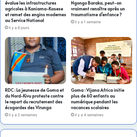
évalue les infrastructures
Ngongo Baraka, peut-on
agricoles à Kaniama-Kasese
vraiment renaître après un
et remet des engins modernes
traumatisme d’enfance ?
au Service National
il y a 1 semaine
il y a 6 jours
RDC : La jeunesse de Goma et
Goma : Vijana Africa initie
du Nord-Kivu proteste contre
plus de 60 enfants au
le report du recrutement des
numérique pendant les
écogardes des Virunga
vacances scolaires
il y a 2 semaines
il y a 4 semaines