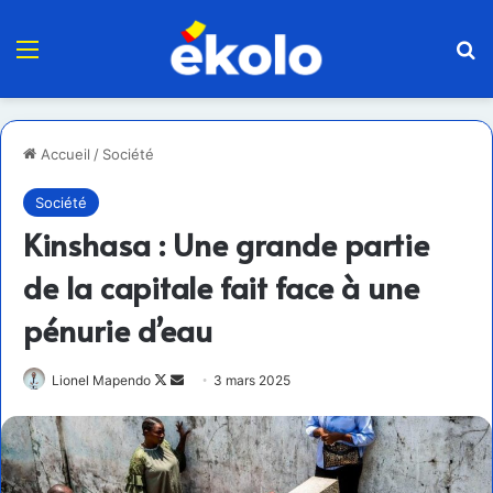
Menu
R
Accueil
/
Société
Société
Kinshasa : Une grande partie
de la capitale fait face à une
pénurie d’eau
Follow
Envoyer
Lionel Mapendo
3 mars 2025
on
un
X
courriel