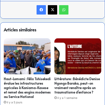
Facebook
X
WhatsApp
Articles similaires
Haut-Lomami : Félix Tshisekedi
Littérature : Bénédicte Denise
évalue les infrastructures
Ngongo Baraka, peut-on
agricoles à Kaniama-Kasese
vraiment renaître après un
et remet des engins modernes
traumatisme d’enfance ?
au Service National
il y a 1 semaine
il y a 5 jours