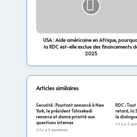
américaine
en
Afrique,
pourquoi
la
RDC
est-
USA : Aide américaine en Afrique, pourquo
elle
la RDC est-elle exclue des financements d
exclue
2025
des
financements
de
2025
Articles similaires
Securité : Pourtant annoncé à New
RDC : Tout
York, le président Tshisekedi
retard, la
renonce et donne priorité aux
le dialogue
questions internes
il y a 3 se
il y a 3 semaines