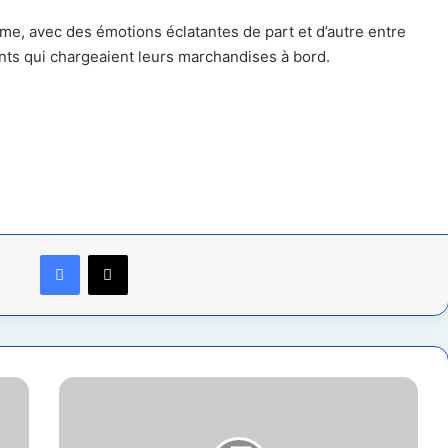
me, avec des émotions éclatantes de part et d’autre entre
nts qui chargeaient leurs marchandises à bord.
Facebook
X
Nord-
Kivu
: