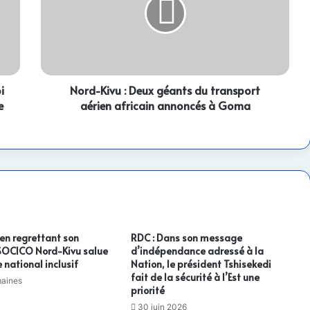
Deux
géants
du
transport
aérien
africain
i
annoncés
Nord-Kivu : Deux géants du transport
à
e
aérien africain annoncés à Goma
Goma
 en regrettant son
RDC : Dans son message
 SOCICO Nord-Kivu salue
d’indépendance adressé à la
 national inclusif
Nation, le président Tshisekedi
fait de la sécurité à l’Est une
maines
priorité
30 juin 2026