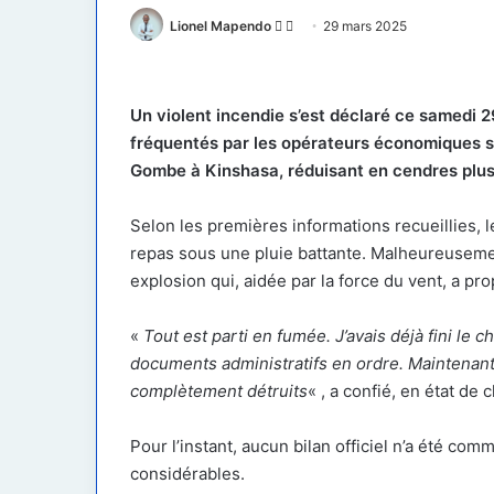
Follow
Envoyer
Lionel Mapendo
29 mars 2025
on
un
X
courriel
Un violent incendie s’est déclaré ce samedi 2
fréquentés par les opérateurs économiques 
Gombe à Kinshasa, réduisant en cendres plu
Selon les premières informations recueillies, l
repas sous une pluie battante. Malheureusemen
explosion qui, aidée par la force du vent, a pr
«
Tout est parti en fumée. J’avais déjà fini l
documents administratifs en ordre. Maintenant
complètement détruits
« , a confié, en état de 
Pour l’instant, aucun bilan officiel n’a été co
considérables.